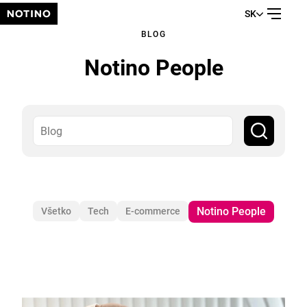
SK
BLOG
Notino People
Notino People
Všetko
Tech
E-commerce