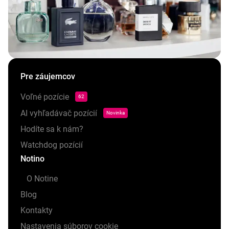
Pre záujemcov
Voľné pozície
62
AI vyhľadávač pozícií
Novinka
Hodíte sa k nám?
Watchdog pozícií
Notino
O Notine
Blog
Kontakty
Nastavenia súborov cookie