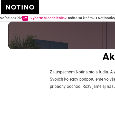
Voľné pozície
Vyberte si oddelenie
Hodíte sa k nám?
O Notino
Blo
62
Ak
Za úspechom Notina stoja ľudia. A z
Svojich kolegov podporujeme vo vše
prípadný odchod. Rozvíjame aj našu