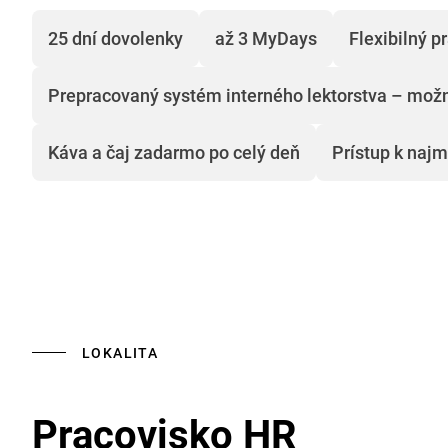
25 dní dovolenky
až 3 MyDays
Flexibilný p
Prepracovaný systém interného lektorstva – možn
Káva a čaj zadarmo po celý deň
Prístup k naj
LOKALITA
Pracovisko HR