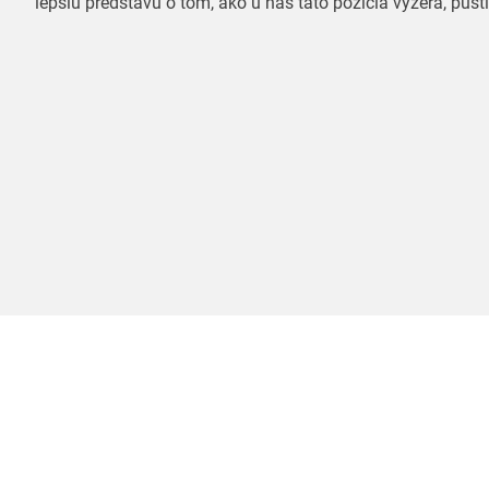
lepšiu predstavu o tom, ako u nás táto pozícia vyzerá, pusti