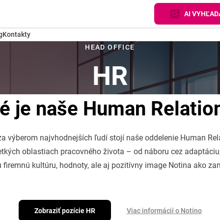
AI VYHĽADÁ
g
Kontakty
HEAD OFFICE
HR
é je naše Human Relatio
a výberom najvhodnejších ľudí stojí naše oddelenie Human Rela
tkých oblastiach pracovného života – od náboru cez adaptáciu
 firemnú kultúru, hodnoty, ale aj pozitívny image Notina ako z
Zobraziť pozície HR
Viac informácií o Notino