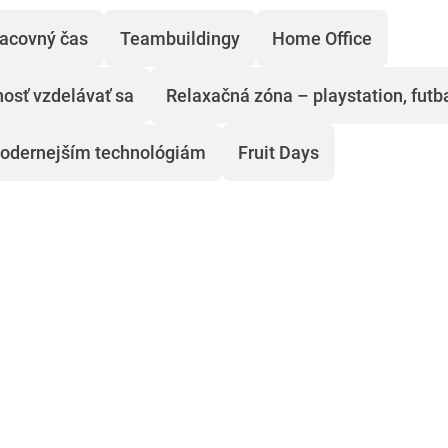
racovný čas
Teambuildingy
Home Office
osť vzdelávať sa
Relaxačná zóna – playstation, futb
modernejším technológiám
Fruit Days