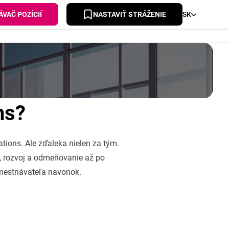
VAČ POZÍCIÍ
NASTAVIŤ STRÁŽENIE
SK
ns?
tions. Ale zďaleka nielen za tým.
, rozvoj a odmeňovanie až po
amestnávateľa navonok.