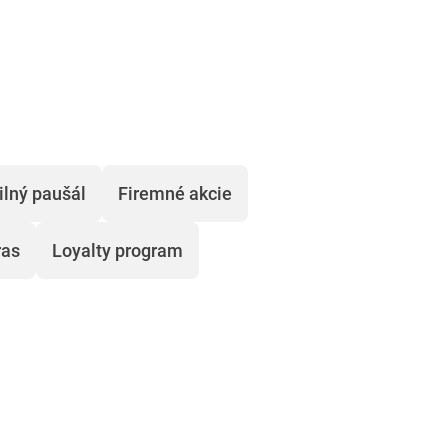
lný paušál
Firemné akcie
ras
Loyalty program