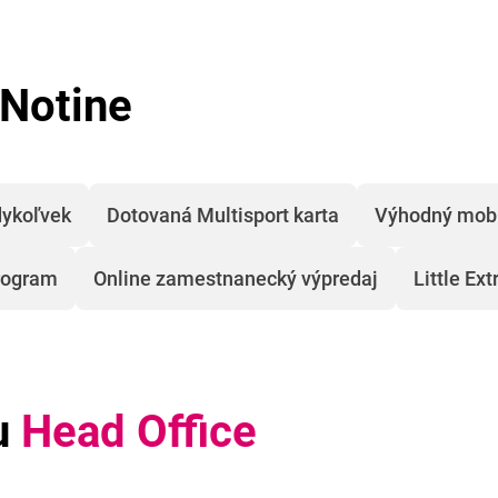
 Notine
dykoľvek
Dotovaná Multisport karta
Výhodný mobi
program
Online zamestnanecký výpredaj
Little Ext
u
Head Office