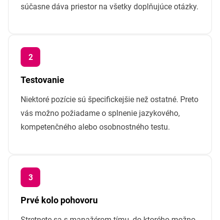
súčasne dáva priestor na všetky doplňujúce otázky.
Testovanie
Niektoré pozície sú špecifickejšie než ostatné. Preto
vás možno požiadame o splnenie jazykového,
kompetenčného alebo osobnostného testu.
Prvé kolo pohovoru
Stretnete sa s manažérom tímu, do ktorého možno