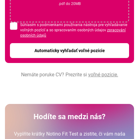
.pdf do 20MB
Súhlasím s podmienkami používania nástroja pre vyhľadávanie
voľných pozícií a so spracovaním osobných údajov
zpracování
osobních údajů
*
Automaticky vyhľadať voľné pozície
Nemáte poruke CV? Prezrite si
voľné pozície.
Hodíte sa medzi nás?
Vyplňte krátky Notino Fit Test a zistite, či vám naša