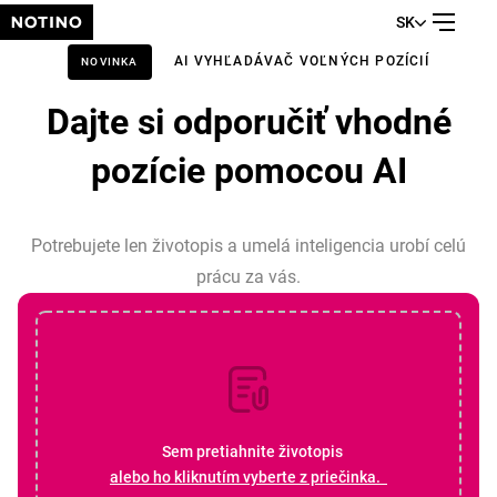
SK
AI VYHĽADÁVAČ VOĽNÝCH POZÍCIÍ
NOVINKA
Dajte si odporučiť vhodné
pozície pomocou AI
Potrebujete len životopis a umelá inteligencia urobí celú
prácu za vás.
Sem pretiahnite životopis
alebo ho kliknutím vyberte z priečinka.