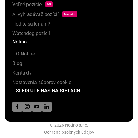
Voľné pozície
60
AI vyhľadávač pozícií
Novinka
Hodíte sa k nám?
Watchdog pozícií
Notino
O Notine
Blog
Kontakty
Nastavenia súborov cookie
SLEDUJTE NÁS NA SIEŤACH
© 2026 Notino s.r.o.
Ochrana osobných údajov