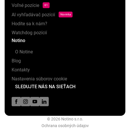
Voľné pozície
61
AI vyhľadávač pozícií
Novinka
Hodíte sa k nám?
Watchdog pozícií
Notino
O Notine
Blog
Kontakty
Nastavenia súborov cookie
SLEDUJTE NÁS NA SIEŤACH
© 2026 Notino s.r.o.
Ochrana osobných údajov