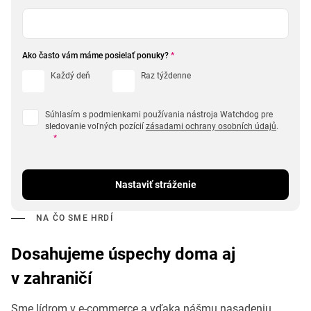
Ako často vám máme posielať ponuky?
*
Každý deň
Raz týždenne
Súhlasím s podmienkami používania nástroja Watchdog pre
sledovanie voľných pozícií
zásadami ochrany osobních údajů
.
*
Nastaviť stráženie
NA ČO SME HRDÍ
Dosahujeme úspechy doma aj
v zahraničí
Sme lídrom v e-commerce a vďaka nášmu nasadeniu,