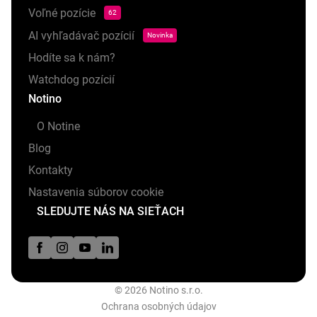
Voľné pozície
62
AI vyhľadávač pozícií
Novinka
Hodíte sa k nám?
Watchdog pozícií
Notino
O Notine
Blog
Kontakty
Nastavenia súborov cookie
SLEDUJTE NÁS NA SIEŤACH
© 2026 Notino s.r.o.
Ochrana osobných údajov