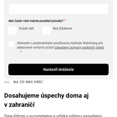
Ako často vám máme posielať ponuky?
*
Každý deň
Raz týždenne
Súhlasím s podmienkami používania nástroja Watchdog pre
sledovanie voľných pozícií
zásadami ochrany osobních údajů
.
*
Nastaviť stráženie
NA ČO SME HRDÍ
Dosahujeme úspechy doma aj
v zahraničí
Sme lídrom v e-commerce a vďaka nášmu nasadeniu,