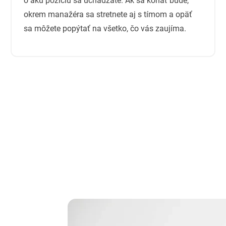
o akú pozíciu sa uchádzate. Ak sa konať bude,
okrem manažéra sa stretnete aj s tímom a opäť
sa môžete popýtať na všetko, čo vás zaujíma.