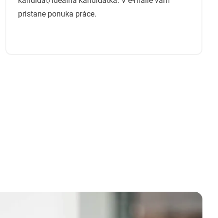
kandidát/ideálna kandidátka. V e-maile vám
pristane ponuka práce.