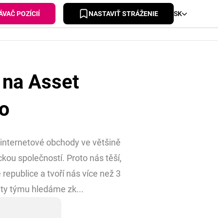
VAČ POZÍCIÍ
NASTAVIŤ STRÁŽENIE
SK
 na Asset
o
internetové obchody ve většině
ckou společností. Proto nás těší,
epublice a tvoří nás více než 3
ity týmu hledáme zk...