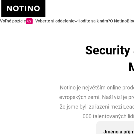
Voľné pozície
Vyberte si oddelenie
Hodíte sa k nám?
O Notino
Blo
62
Security
Notino je největším online pr
evropských zemí. Naší vizí je pr
že jsme byli zařazeni mezi Lea
000 talentovaných lid
Jméno a příj