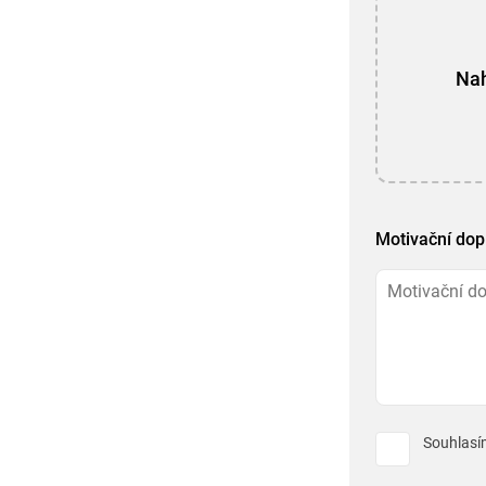
Nah
Motivační dop
Souhlasí