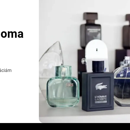
doma
váciám