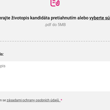
rajte životopis kandidáta pretiahnutím alebo
vyberte sú
.pdf do 5MB
is:
m se
zásadami ochrany osobních údajů.
*