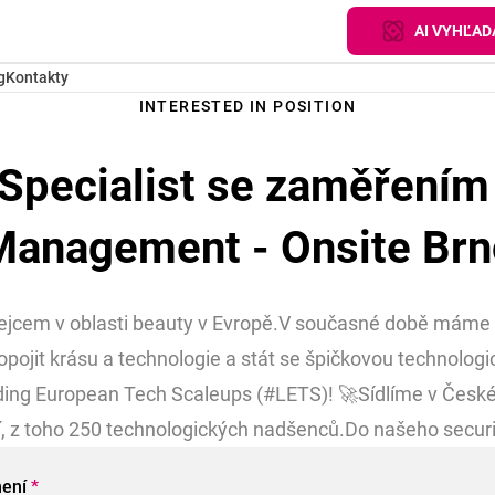
AI VYHĽADÁ
g
Kontakty
INTERESTED IN POSITION
 Specialist se zaměřením
Management - Onsite Brn
odejcem v oblasti beauty v Evropě.V současné době máme 
opojit krásu a technologie a stát se špičkovou technologi
ding European Tech Scaleups (#LETS)! 🚀Sídlíme v České r
í, z toho 250 technologických nadšenců.Do našeho secur
mení
*