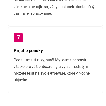
dostanete úlohu na spracovanie. Nečakajte nič
zákerné a nebojte sa, vždy dostanete dostatočný
čas na jej spracovanie.
Prijatie ponuky
Podali sme si ruky, hurá! My ideme pripraviť
všetko pre váš onboarding a vy sa medzitým
môžete tešiť na svoje #NewMe, ktoré v Notine
objavíte.